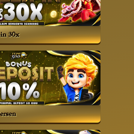
in 30x
ersen