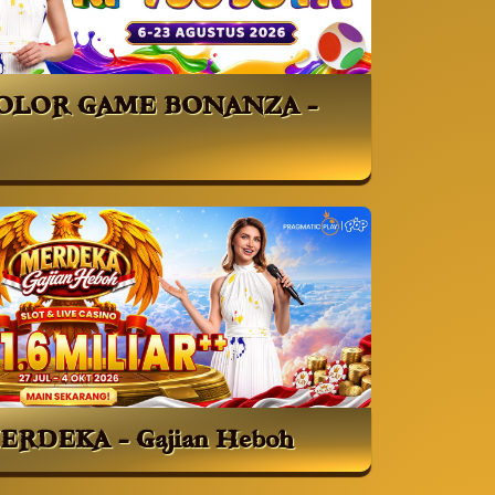
- COLOR GAME BONANZA -
 MERDEKA - Gajian Heboh