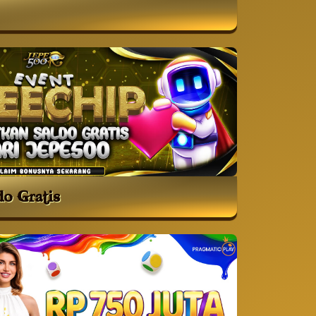
o Gratis