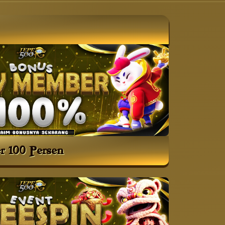
 100 Persen