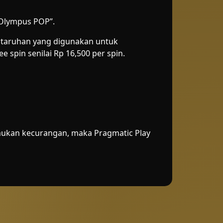
 Olympus POP”.
 taruhan yang digunakan untuk
spin senilai Rp 16,500 per spin.
emukan kecurangan, maka Pragmatic Play