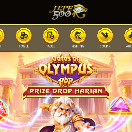
T
TOGEL
TABLE
FISHING
COCK F.
AR