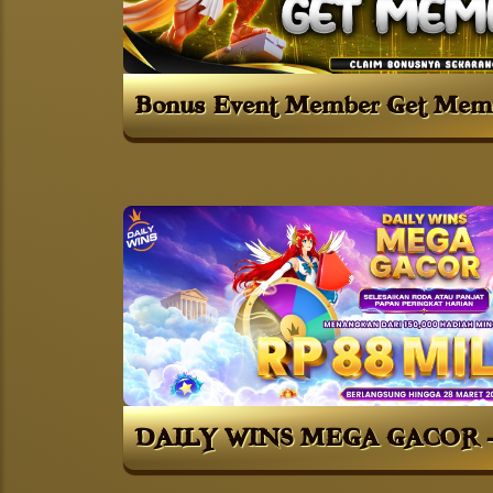
Bonus Event Member Get Mem
DAILY WINS MEGA GACOR - S