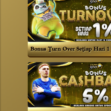
Bonus Turn Over Setiap Hari 1