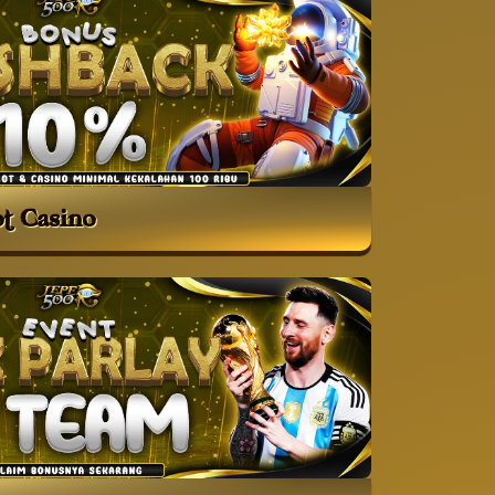
t Casino