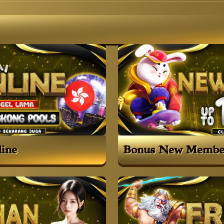
line
Bonus New Member