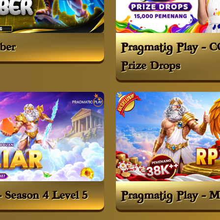
ber
Pragmatig Play 
Prize Drops
eason 4 Level 5
Pragmatig Play -