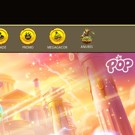
ANUBIS
CADE
PROMO
MEGAGACOR