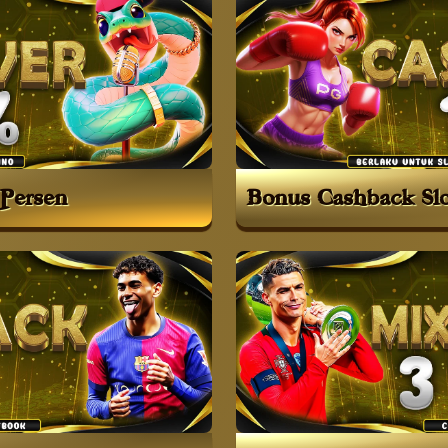
 Persen
Bonus Cashback Slo