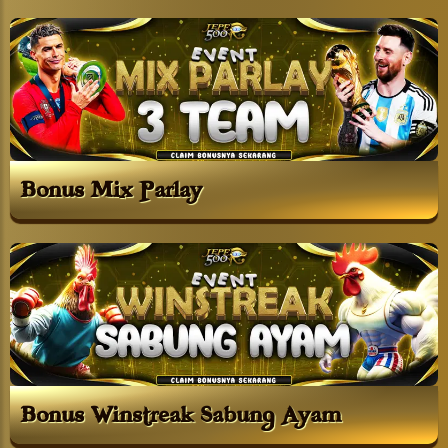
Bonus Mix Parlay
Bonus Winstreak Sabung Ayam