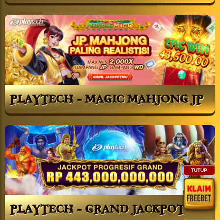
PLAYTECH - MAGIC MAHJONG JP
TUTUP
PLAYTECH - GRAND JACKPOT