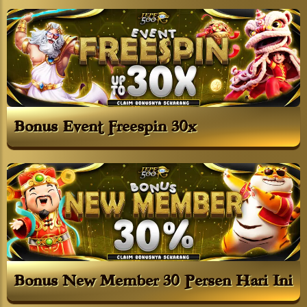
Bonus Event Freespin 30x
Bonus New Member 30 Persen Hari Ini