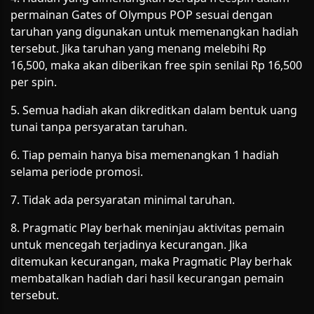
permainan Gates of Olympus POP sesuai dengan
taruhan yang digunakan untuk memenangkan hadiah
tersebut. Jika taruhan yang menang melebihi Rp
16,500, maka akan diberikan free spin senilai Rp 16,500
per spin.
5. Semua hadiah akan dikreditkan dalam bentuk uang
tunai tanpa persyaratan taruhan.
6. Tiap pemain hanya bisa memenangkan 1 hadiah
selama periode promosi.
7. Tidak ada persyaratan minimal taruhan.
8. Pragmatic Play berhak meninjau aktivitas pemain
untuk mencegah terjadinya kecurangan. Jika
ditemukan kecurangan, maka Pragmatic Play berhak
membatalkan hadiah dari hasil kecurangan pemain
tersebut.