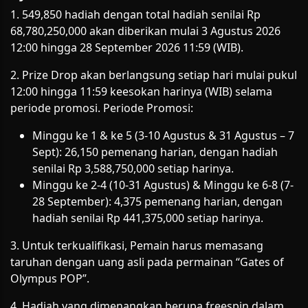
1. 549,850 hadiah dengan total hadiah senilai Rp
68,780,250,000 akan diberikan mulai 3 Agustus 2026
12:00 hingga 28 September 2026 11:59 (WIB).
2. Prize Drop akan berlangsung setiap hari mulai pukul
12:00 hingga 11:59 keesokan harinya (WIB) selama
periode promosi. Periode Promosi:
Minggu ke 1 & ke 5 (3-10 Agustus & 31 Agustus – 7
Sept): 26,150 pemenang harian, dengan hadiah
senilai Rp 3,588,750,000 setiap harinya.
Minggu ke 2-4 (10-31 Agustus) & Minggu ke 6-8 (7-
28 September): 4,375 pemenang harian, dengan
hadiah senilai Rp 441,375,000 setiap harinya.
3. Untuk terkualifikasi, Pemain harus memasang
taruhan dengan uang asli pada permainan “Gates of
Olympus POP”.
4. Hadiah yang dimenangkan berupa freespin dalam