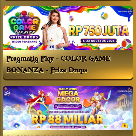
Pragmatig Play - COLOR GAME
BONANZA - Prize Drops