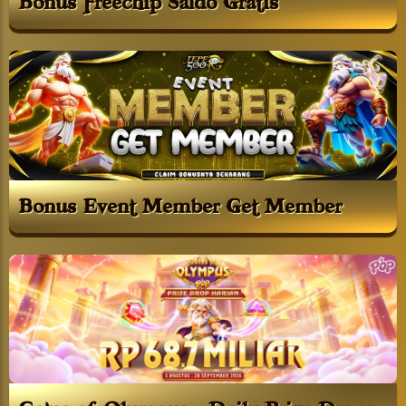
Bonus Freechip Saldo Gratis
Bonus Event Member Get Member