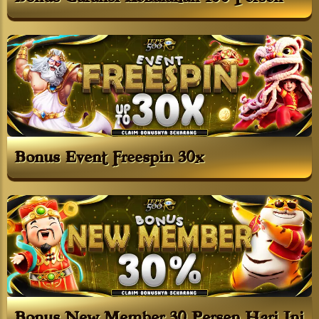
Bonus Event Freespin 30x
Bonus New Member 30 Persen Hari Ini