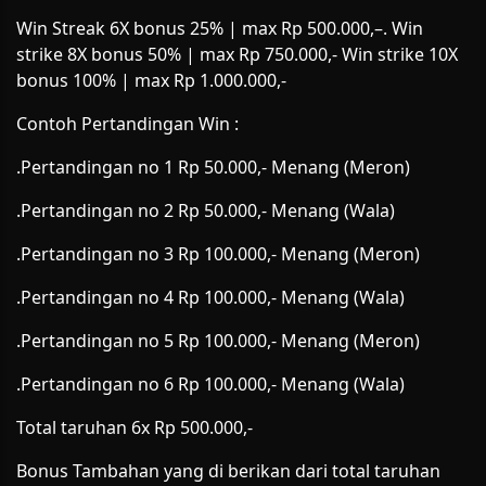
Win Streak 6X bonus 25% | max Rp 500.000,–. Win
strike 8X bonus 50% | max Rp 750.000,- Win strike 10X
bonus 100% | max Rp 1.000.000,-
Contoh Pertandingan Win :
.Pertandingan no 1 Rp 50.000,- Menang (Meron)
.Pertandingan no 2 Rp 50.000,- Menang (Wala)
.Pertandingan no 3 Rp 100.000,- Menang (Meron)
.Pertandingan no 4 Rp 100.000,- Menang (Wala)
.Pertandingan no 5 Rp 100.000,- Menang (Meron)
.Pertandingan no 6 Rp 100.000,- Menang (Wala)
Total taruhan 6x Rp 500.000,-
Bonus Tambahan yang di berikan dari total taruhan