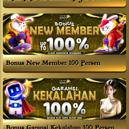
Bonus New Member 100 Persen
Bonus Garansi Kekalahan 100 Persen