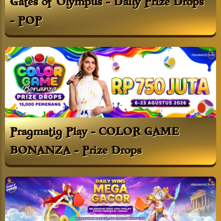
Gates of Olympus - Daily Prize Drops
- POP
Pragmatig Play - COLOR GAME
BONANZA - Prize Drops