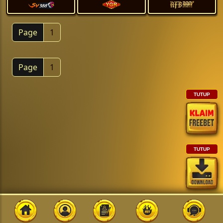
Page
1
Page
1
TUTUP
TUTUP