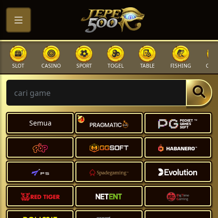
SLOT
CASINO
SPORT
TOGEL
TABLE
FISHING
COCK
Semua