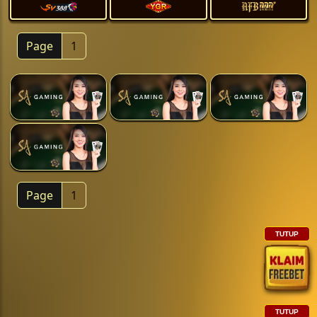
Page
1
Page
1
TUTUP
TUTUP