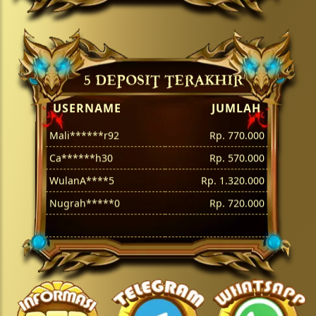
Ant*****is
IDR
32,109,876
Sweet Bonanza
5 DEPOSIT TERAKHIR
Fajar*****om
USERNAME
JUMLAH
IDR
13,210,987
Gate of Olympus 1000
Nugrah*****0
Rp. 720.000
C****orce94
Rp. 920.000
Bam*****es
IDR
7,654,321
******laze67
Rp. 1.220.000
Lucky Neko
GitaG****7
Rp. 620.000
Riz*****an
IDR
25,432,109
Gate of Olympus Super Scatter
PutraMa*****9
Rp. 1.170.000
Gaz*****77
IDR
12,988,268
Fortune Gods