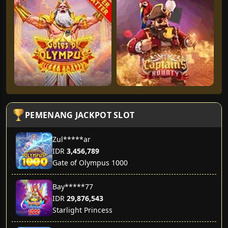
PEMENANG JACKPOT SLOT
Abdu*****an
IDR
14,567,890
Sweet Bonanza
Nop*****88
IDR
28,771,322
Fortune Gods