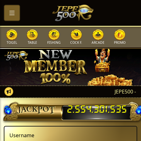
TABLE
FISHING
COCK F.
ARCADE
PROMO
MEGAGACOR
it Qris 10ribu Paling Cepat | Bonus Garansi Kekalahan S
JACKPOT
2.563.400.828
Username