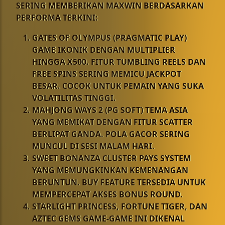
SERING MEMBERIKAN
MAXWIN
BERDASARKAN
PERFORMA TERKINI:
GATES OF OLYMPUS (PRAGMATIC PLAY)
GAME IKONIK DENGAN MULTIPLIER
HINGGA X500. FITUR TUMBLING REELS DAN
FREE SPINS SERING MEMICU JACKPOT
BESAR. COCOK UNTUK PEMAIN YANG SUKA
VOLATILITAS TINGGI.
MAHJONG WAYS 2 (PG SOFT)
TEMA ASIA
YANG MEMIKAT DENGAN FITUR SCATTER
BERLIPAT GANDA. POLA GACOR SERING
MUNCUL DI SESI MALAM HARI.
SWEET BONANZA
CLUSTER PAYS SYSTEM
YANG MEMUNGKINKAN KEMENANGAN
BERUNTUN. BUY FEATURE TERSEDIA UNTUK
MEMPERCEPAT AKSES BONUS ROUND.
STARLIGHT PRINCESS, FORTUNE TIGER, DAN
AZTEC GEMS
GAME-GAME INI DIKENAL