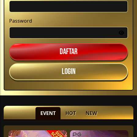
Password
DAFTAR
LOGIN
EVENT
HOT
NEW