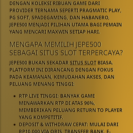
DENGAN KOLEKSI RIBUAN GAME DARI
PROVIDER TERNAMA SEPERTI
PRAGMATIC PLAY
,
PG SOFT
, SPADEGAMING, DAN HABANERO,
JEPE500 MENJADI PILIHAN UTAMA BAGI PEMAIN
YANG MENCARI
MAXWIN
SETIAP HARI.
MENGAPA MEMILIH JEPE500
SEBAGAI SITUS SLOT TERPERCAYA?
JEPE500 BUKAN SEKADAR
SITUS SLOT
BIASA.
PLATFORM INI DIRANCANG DENGAN FOKUS
PADA
KEAMANAN, KEMUDAHAN AKSES, DAN
PELUANG MENANG TINGGI
:
RTP LIVE TINGGI
: BANYAK GAME
MENAWARKAN RTP DI ATAS 96%,
MEMBERIKAN PELUANG RETURN TO PLAYER
YANG KOMPETITIF.
DEPOSIT & WITHDRAW CEPAT
: MULAI DARI
RP10.000 VIA QRIS, TRANSFER BANK, E-