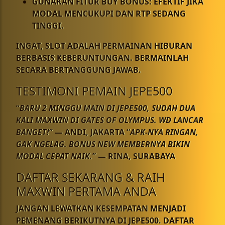
GUNAKAN FITUR BUY BONUS
: EFEKTIF JIKA
MODAL MENCUKUPI DAN RTP SEDANG
TINGGI.
INGAT, SLOT ADALAH PERMAINAN HIBURAN
BERBASIS KEBERUNTUNGAN. BERMAINLAH
SECARA BERTANGGUNG JAWAB.
TESTIMONI PEMAIN JEPE500
“
BARU 2 MINGGU MAIN DI JEPE500, SUDAH DUA
KALI MAXWIN DI GATES OF OLYMPUS. WD LANCAR
BANGET!
” — ANDI, JAKARTA “
APK-NYA RINGAN,
GAK NGELAG. BONUS NEW MEMBERNYA BIKIN
MODAL CEPAT NAIK.
” — RINA, SURABAYA
DAFTAR SEKARANG & RAIH
MAXWIN PERTAMA ANDA
JANGAN LEWATKAN KESEMPATAN MENJADI
PEMENANG BERIKUTNYA DI
JEPE500
. DAFTAR