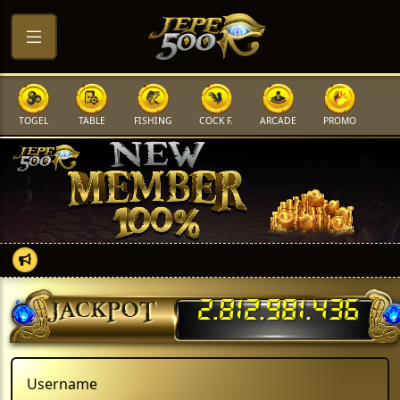
TABLE
FISHING
COCK F.
ARCADE
PROMO
MEGAGACOR
- Deposit Qris 10ribu Paling Cepat | Bonus Garansi Keka
JACKPOT
2.799.982.446
Username