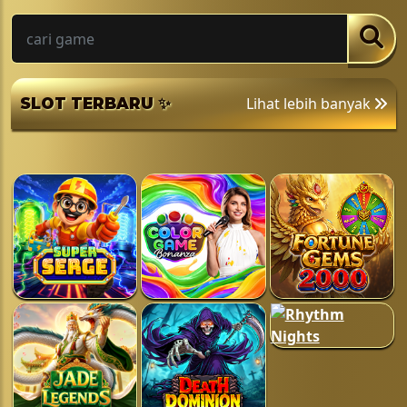
Rolling Fortune
Sok*****an
IDR
21,098,765
Lucky Neko
Lihat lebih banyak
SLOT TERBARU ✨
Zul*****ar
IDR
3,456,789
Gate of Olympus 1000
Bay*****77
IDR
29,876,543
Starlight Princess