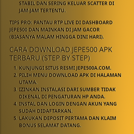
STABIL DAN SERING KELUAR SCATTER DI
JAM-JAM TERTENTU.
TIPS PRO
: PANTAU
RTP LIVE
DI DASHBOARD
JEPE500 DAN MAINKAN DI JAM GACOR
(BIASANYA MALAM HINGGA DINI HARI).
CARA DOWNLOAD JEPE500 APK
TERBARU (STEP BY STEP)
KUNJUNGI SITUS RESMI
JEPE500A.COM
.
PILIH MENU
DOWNLOAD APK
DI HALAMAN
UTAMA.
IZINKAN INSTALASI DARI SUMBER TIDAK
DIKENAL DI PENGATURAN HP ANDA.
INSTAL DAN LOGIN DENGAN AKUN YANG
SUDAH DIDAFTARKAN.
LAKUKAN DEPOSIT PERTAMA DAN KLAIM
BONUS SELAMAT DATANG.