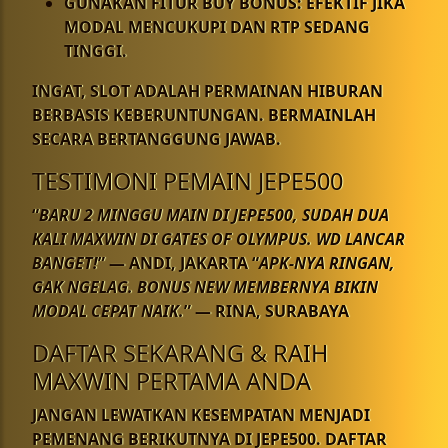
GUNAKAN FITUR BUY BONUS
: EFEKTIF JIKA
MODAL MENCUKUPI DAN RTP SEDANG
TINGGI.
INGAT, SLOT ADALAH PERMAINAN HIBURAN
BERBASIS KEBERUNTUNGAN. BERMAINLAH
SECARA BERTANGGUNG JAWAB.
TESTIMONI PEMAIN JEPE500
“
BARU 2 MINGGU MAIN DI JEPE500, SUDAH DUA
KALI MAXWIN DI GATES OF OLYMPUS. WD LANCAR
BANGET!
” — ANDI, JAKARTA “
APK-NYA RINGAN,
GAK NGELAG. BONUS NEW MEMBERNYA BIKIN
MODAL CEPAT NAIK.
” — RINA, SURABAYA
DAFTAR SEKARANG & RAIH
MAXWIN PERTAMA ANDA
JANGAN LEWATKAN KESEMPATAN MENJADI
PEMENANG BERIKUTNYA DI
JEPE500
. DAFTAR