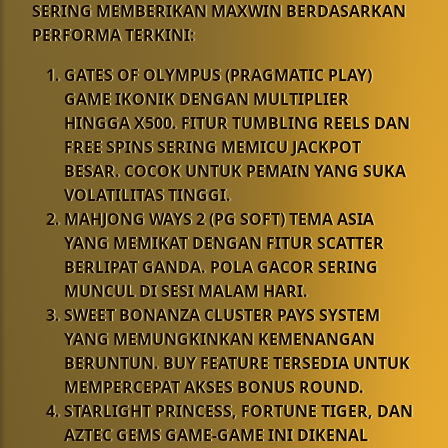
SERING MEMBERIKAN
MAXWIN
BERDASARKAN
PERFORMA TERKINI:
GATES OF OLYMPUS (PRAGMATIC PLAY)
GAME IKONIK DENGAN MULTIPLIER
HINGGA X500. FITUR TUMBLING REELS DAN
FREE SPINS SERING MEMICU JACKPOT
BESAR. COCOK UNTUK PEMAIN YANG SUKA
VOLATILITAS TINGGI.
MAHJONG WAYS 2 (PG SOFT)
TEMA ASIA
YANG MEMIKAT DENGAN FITUR SCATTER
BERLIPAT GANDA. POLA GACOR SERING
MUNCUL DI SESI MALAM HARI.
SWEET BONANZA
CLUSTER PAYS SYSTEM
YANG MEMUNGKINKAN KEMENANGAN
BERUNTUN. BUY FEATURE TERSEDIA UNTUK
MEMPERCEPAT AKSES BONUS ROUND.
STARLIGHT PRINCESS, FORTUNE TIGER, DAN
AZTEC GEMS
GAME-GAME INI DIKENAL