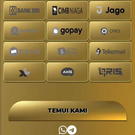
TEMUI KAMI