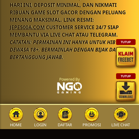
HARI INI, DEPOSIT MINIMAL, DAN NIKMATI
RIBUAN GAME SLOT GACOR DENGAN PELUANG
MENANG MAKSIMAL.
LINK RESMI
:
JEPE500A.COM
CUSTOMER SERVICE 24/7
SIAP
MEMBANTU VIA LIVE CHAT ATAU TELEGRAM.
CATATAN: PERMAINAN INI HANYA UNTUK HIBURAN
TUTUP
DEWASA 18+. BERMAINLAH DENGAN BIJAK DAN
BERTANGGUNG JAWAB.
TUTUP
Powered By
HOME
LOGIN
DAFTAR
PROMOSI
LIVE CHAT