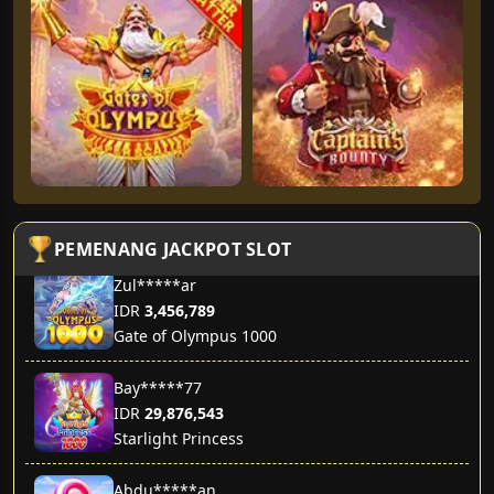
PEMENANG JACKPOT SLOT
Nop*****88
IDR
28,771,322
Fortune Gods
San*****01
IDR
8,901,234
Lucky Neko