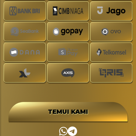
TEMUI KAMI