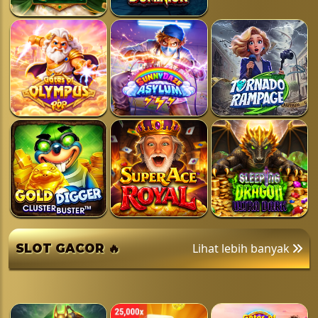
Lihat lebih banyak
SLOT GACOR 🔥