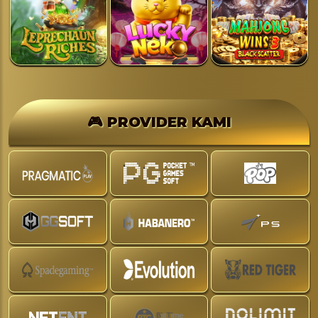
🎮 PROVIDER KAMI