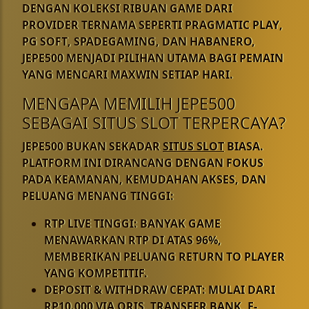
DENGAN KOLEKSI RIBUAN GAME DARI
PROVIDER TERNAMA SEPERTI
PRAGMATIC PLAY
,
PG SOFT
, SPADEGAMING, DAN HABANERO,
JEPE500 MENJADI PILIHAN UTAMA BAGI PEMAIN
YANG MENCARI
MAXWIN
SETIAP HARI.
MENGAPA MEMILIH JEPE500
SEBAGAI SITUS SLOT TERPERCAYA?
JEPE500 BUKAN SEKADAR
SITUS SLOT
BIASA.
PLATFORM INI DIRANCANG DENGAN FOKUS
PADA
KEAMANAN, KEMUDAHAN AKSES, DAN
PELUANG MENANG TINGGI
:
RTP LIVE TINGGI
: BANYAK GAME
MENAWARKAN RTP DI ATAS 96%,
MEMBERIKAN PELUANG RETURN TO PLAYER
YANG KOMPETITIF.
DEPOSIT & WITHDRAW CEPAT
: MULAI DARI
RP10.000 VIA QRIS, TRANSFER BANK, E-