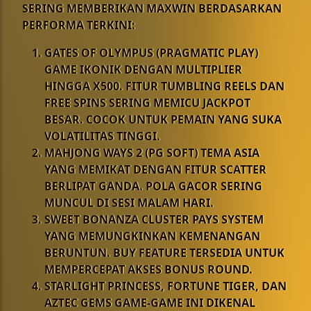
SERING MEMBERIKAN
MAXWIN
BERDASARKAN
PERFORMA TERKINI:
GATES OF OLYMPUS (PRAGMATIC PLAY)
GAME IKONIK DENGAN MULTIPLIER
HINGGA X500. FITUR TUMBLING REELS DAN
FREE SPINS SERING MEMICU JACKPOT
BESAR. COCOK UNTUK PEMAIN YANG SUKA
VOLATILITAS TINGGI.
MAHJONG WAYS 2 (PG SOFT)
TEMA ASIA
YANG MEMIKAT DENGAN FITUR SCATTER
BERLIPAT GANDA. POLA GACOR SERING
MUNCUL DI SESI MALAM HARI.
SWEET BONANZA
CLUSTER PAYS SYSTEM
YANG MEMUNGKINKAN KEMENANGAN
BERUNTUN. BUY FEATURE TERSEDIA UNTUK
MEMPERCEPAT AKSES BONUS ROUND.
STARLIGHT PRINCESS, FORTUNE TIGER, DAN
AZTEC GEMS
GAME-GAME INI DIKENAL