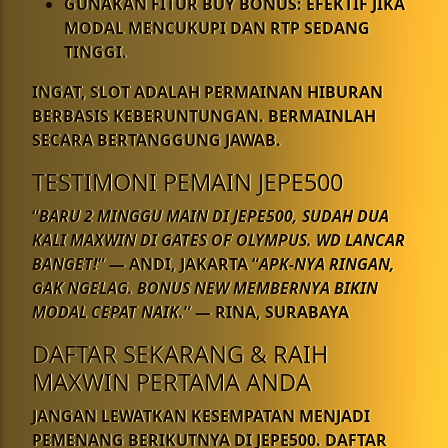
GUNAKAN FITUR BUY BONUS
: EFEKTIF JIKA
MODAL MENCUKUPI DAN RTP SEDANG
TINGGI.
INGAT, SLOT ADALAH PERMAINAN HIBURAN
BERBASIS KEBERUNTUNGAN. BERMAINLAH
SECARA BERTANGGUNG JAWAB.
TESTIMONI PEMAIN JEPE500
“
BARU 2 MINGGU MAIN DI JEPE500, SUDAH DUA
KALI MAXWIN DI GATES OF OLYMPUS. WD LANCAR
BANGET!
” — ANDI, JAKARTA “
APK-NYA RINGAN,
GAK NGELAG. BONUS NEW MEMBERNYA BIKIN
MODAL CEPAT NAIK.
” — RINA, SURABAYA
DAFTAR SEKARANG & RAIH
MAXWIN PERTAMA ANDA
JANGAN LEWATKAN KESEMPATAN MENJADI
PEMENANG BERIKUTNYA DI
JEPE500
. DAFTAR