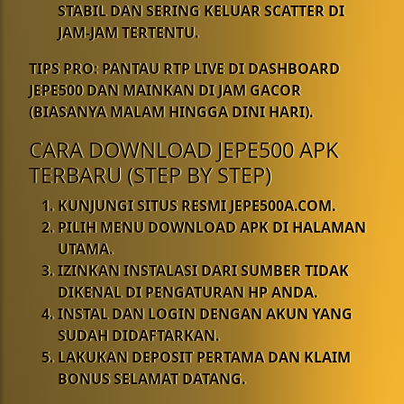
STABIL DAN SERING KELUAR SCATTER DI
JAM-JAM TERTENTU.
TIPS PRO
: PANTAU
RTP LIVE
DI DASHBOARD
JEPE500 DAN MAINKAN DI JAM GACOR
(BIASANYA MALAM HINGGA DINI HARI).
CARA DOWNLOAD JEPE500 APK
TERBARU (STEP BY STEP)
KUNJUNGI SITUS RESMI
JEPE500A.COM
.
PILIH MENU
DOWNLOAD APK
DI HALAMAN
UTAMA.
IZINKAN INSTALASI DARI SUMBER TIDAK
DIKENAL DI PENGATURAN HP ANDA.
INSTAL DAN LOGIN DENGAN AKUN YANG
SUDAH DIDAFTARKAN.
LAKUKAN DEPOSIT PERTAMA DAN KLAIM
BONUS SELAMAT DATANG.