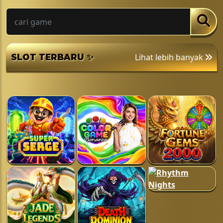
Rolling Fortune
Sok*****an
IDR
21,098,765
Lucky Neko
Lihat lebih banyak
SLOT TERBARU ✨
Zul*****ar
IDR
3,456,789
Gate of Olympus 1000
Bay*****77
IDR
29,876,543
Starlight Princess