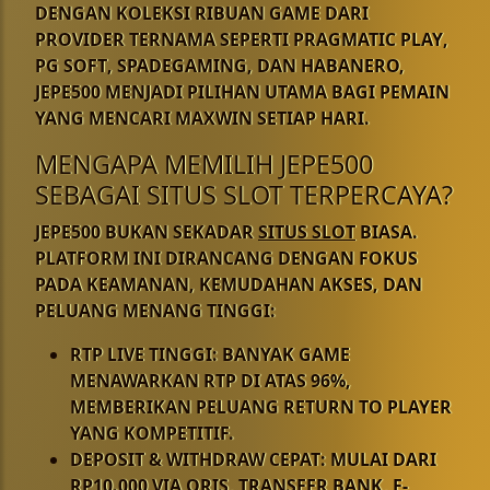
DENGAN KOLEKSI RIBUAN GAME DARI
PROVIDER TERNAMA SEPERTI
PRAGMATIC PLAY
,
PG SOFT
, SPADEGAMING, DAN HABANERO,
JEPE500 MENJADI PILIHAN UTAMA BAGI PEMAIN
YANG MENCARI
MAXWIN
SETIAP HARI.
MENGAPA MEMILIH JEPE500
SEBAGAI SITUS SLOT TERPERCAYA?
JEPE500 BUKAN SEKADAR
SITUS SLOT
BIASA.
PLATFORM INI DIRANCANG DENGAN FOKUS
PADA
KEAMANAN, KEMUDAHAN AKSES, DAN
PELUANG MENANG TINGGI
:
RTP LIVE TINGGI
: BANYAK GAME
MENAWARKAN RTP DI ATAS 96%,
MEMBERIKAN PELUANG RETURN TO PLAYER
YANG KOMPETITIF.
DEPOSIT & WITHDRAW CEPAT
: MULAI DARI
RP10.000 VIA QRIS, TRANSFER BANK, E-