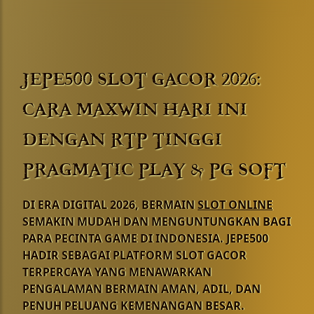
JEPE500 SLOT GACOR 2026:
CARA MAXWIN HARI INI
DENGAN RTP TINGGI
PRAGMATIC PLAY & PG SOFT
DI ERA DIGITAL 2026, BERMAIN
SLOT ONLINE
SEMAKIN MUDAH DAN MENGUNTUNGKAN BAGI
PARA PECINTA GAME DI INDONESIA.
JEPE500
HADIR SEBAGAI PLATFORM SLOT GACOR
TERPERCAYA YANG MENAWARKAN
PENGALAMAN BERMAIN AMAN, ADIL, DAN
PENUH PELUANG KEMENANGAN BESAR.