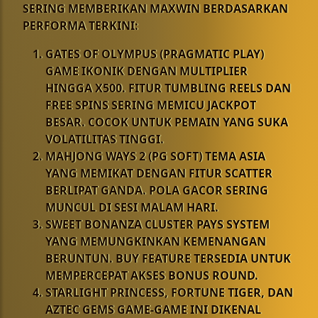
SERING MEMBERIKAN
MAXWIN
BERDASARKAN
PERFORMA TERKINI:
GATES OF OLYMPUS (PRAGMATIC PLAY)
GAME IKONIK DENGAN MULTIPLIER
HINGGA X500. FITUR TUMBLING REELS DAN
FREE SPINS SERING MEMICU JACKPOT
BESAR. COCOK UNTUK PEMAIN YANG SUKA
VOLATILITAS TINGGI.
MAHJONG WAYS 2 (PG SOFT)
TEMA ASIA
YANG MEMIKAT DENGAN FITUR SCATTER
BERLIPAT GANDA. POLA GACOR SERING
MUNCUL DI SESI MALAM HARI.
SWEET BONANZA
CLUSTER PAYS SYSTEM
YANG MEMUNGKINKAN KEMENANGAN
BERUNTUN. BUY FEATURE TERSEDIA UNTUK
MEMPERCEPAT AKSES BONUS ROUND.
STARLIGHT PRINCESS, FORTUNE TIGER, DAN
AZTEC GEMS
GAME-GAME INI DIKENAL