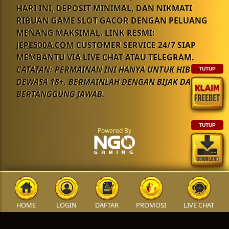
HARI INI, DEPOSIT MINIMAL, DAN NIKMATI
RIBUAN GAME SLOT GACOR DENGAN PELUANG
MENANG MAKSIMAL.
LINK RESMI
:
JEPE500A.COM
CUSTOMER SERVICE 24/7
SIAP
MEMBANTU VIA LIVE CHAT ATAU TELEGRAM.
CATATAN: PERMAINAN INI HANYA UNTUK HIBURAN
TUTUP
DEWASA 18+. BERMAINLAH DENGAN BIJAK DAN
BERTANGGUNG JAWAB.
TUTUP
Powered By
HOME
LOGIN
DAFTAR
PROMOSI
LIVE CHAT