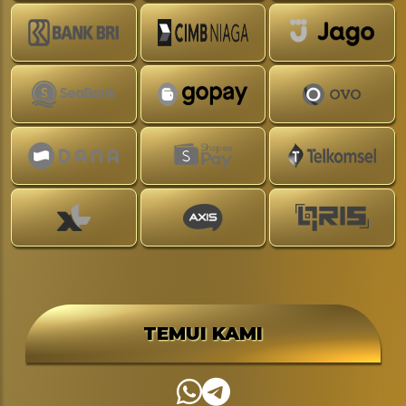
TEMUI KAMI