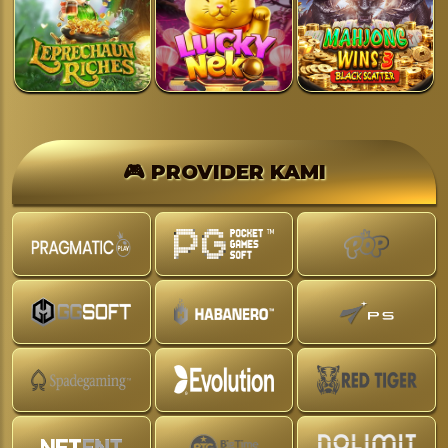
🎮 PROVIDER KAMI